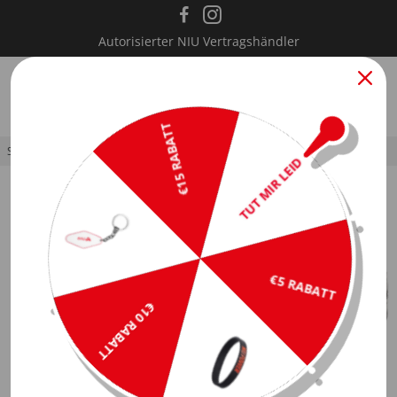
Autorisierter NIU Vertragshändler
0
€15 RABATT
Startseite
/
Reifen mit Schlauch
TUT MIR LEID
€5 RABATT
€10 RABATT